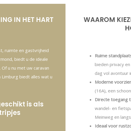
ING IN HET HART
WAAROM KIEZE
H
, ruimte en gastvrijheid
Ruime standplaat
rmond, biedt u de ideale
bieden privacy en
. Of u nu met uw caravan
dag vol avontuur 
 Limburg biedt alles wat u
Moderne voorzien
(16A), een schoon
Directe toegang t
schikt is als
wandel- en fietsp
tripjes
Meinweg en langs
Ideaal voor rustz