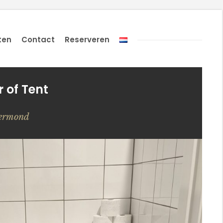
ten
Contact
Reserveren
 of Tent
oermond