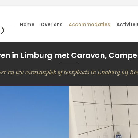
Home
Over ons
Accommodaties
Activitei
n in Limburg met Caravan, Camper
eer nu uw caravanplek of tentplaats in Limburg bij R