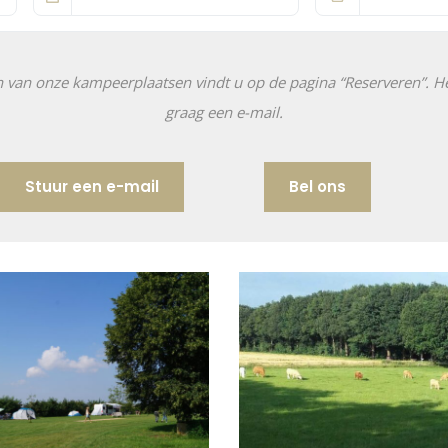
n van onze kampeerplaatsen vindt u op de pagina “Reserveren”. He
graag een e-mail.
Stuur een e-mail
Bel ons