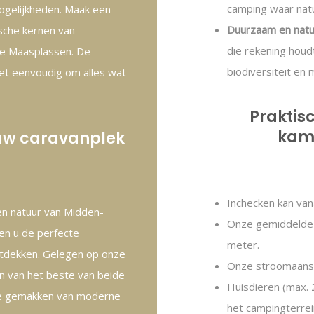
camping waar natu
ogelijkheden. Maak een
Duurzaam en natuu
ische kernen van
die rekening houd
de Maasplassen. De
biodiversiteit en m
het eenvoudig om alles wat
Praktis
kamp
 uw caravanplek
Inchecken kan vana
 en natuur van Midden-
Onze gemiddelde 
en u de perfecte
meter.
ntdekken. Gelegen op onze
Onze stroomaansl
en van het beste van beide
Huisdieren (max. 2
 de gemakken van moderne
het campingterrei