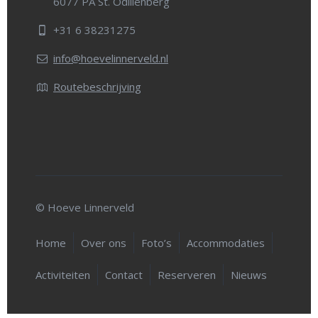
6077 PA St. Odiliënberg
+31 6 38231275
info@hoevelinnerveld.nl
Routebeschrijving
© Hoeve Linnerveld
Home
Over ons
Foto’s
Accommodaties
Activiteiten
Contact
Reserveren
Nieuws