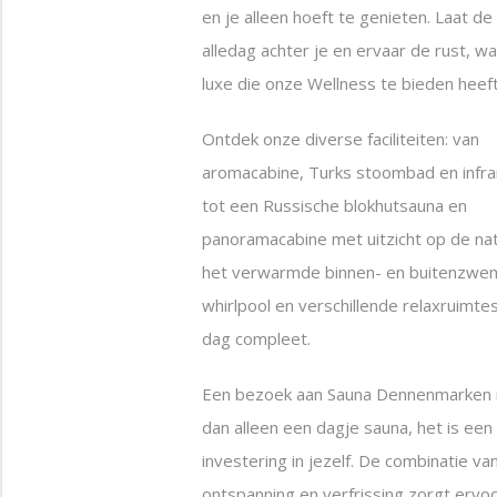
en je alleen hoeft te genieten. Laat de
alledag achter je en ervaar de rust, w
luxe die onze Wellness te bieden heeft
Ontdek onze diverse faciliteiten: van
aromacabine, Turks stoombad en infr
tot een Russische blokhutsauna en
panoramacabine met uitzicht op de na
het verwarmde binnen- en buitenzwe
whirlpool en verschillende relaxruimte
dag compleet.
Een bezoek aan Sauna Dennenmarken 
dan alleen een dagje sauna, het is een
investering in jezelf. De combinatie v
ontspanning en verfrissing zorgt ervo