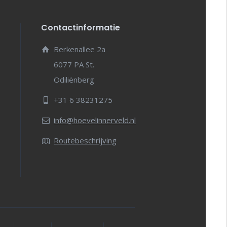
Contactinformatie
Berkenallee 2a
6077 PA St.
Odiliënberg
+31 6 38231275
info@hoevelinnerveld.nl
Routebeschrijving