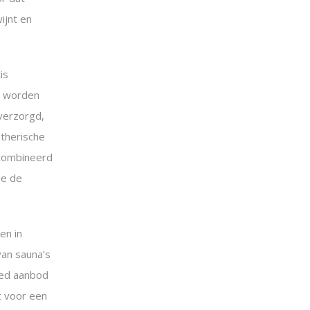
ijnt en
is
r worden
verzorgd,
etherische
ecombineerd
ie de
en in
van sauna’s
eed aanbod
t voor een