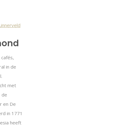
mond
 cafés,
al in de
.
icht met
n de
er en De
rd in 1771
esia heeft