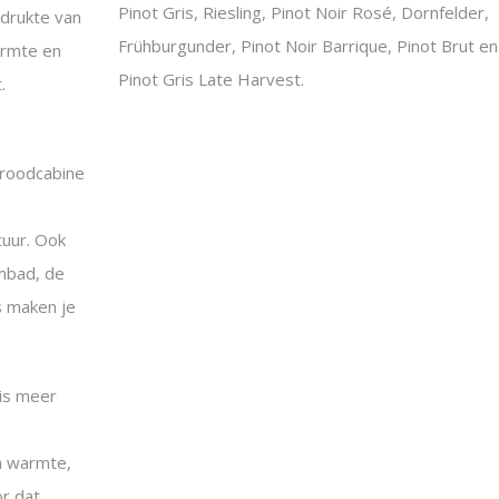
Pinot Gris, Riesling, Pinot Noir Rosé, Dornfelder,
 drukte van
Frühburgunder, Pinot Noir Barrique, Pinot Brut en
armte en
Pinot Gris Late Harvest.
.
aroodcabine
tuur. Ook
mbad, de
s maken je
is meer
an warmte,
or dat