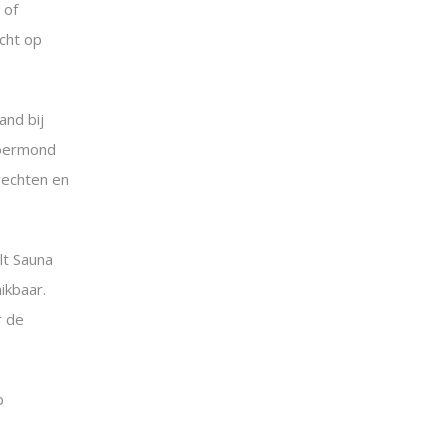
 of
cht op
and bij
Roermond
rechten en
lt Sauna
ikbaar.
r de
p