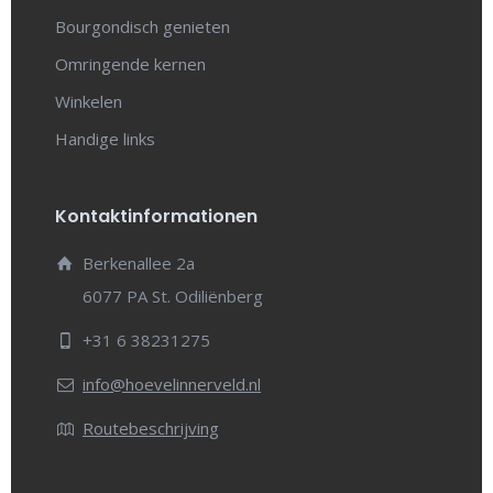
Bourgondisch genieten
Omringende kernen
Winkelen
Handige links
Kontaktinformationen
Berkenallee 2a
6077 PA St. Odiliënberg
+31 6 38231275
info@hoevelinnerveld.nl
Routebeschrijving