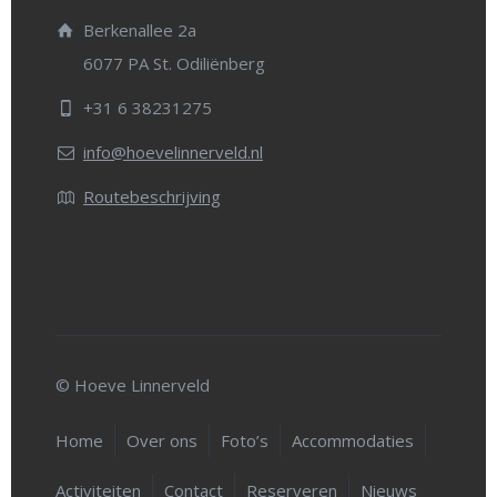
Berkenallee 2a
6077 PA St. Odiliënberg
+31 6 38231275
info@hoevelinnerveld.nl
Routebeschrijving
© Hoeve Linnerveld
Home
Over ons
Foto’s
Accommodaties
Activiteiten
Contact
Reserveren
Nieuws