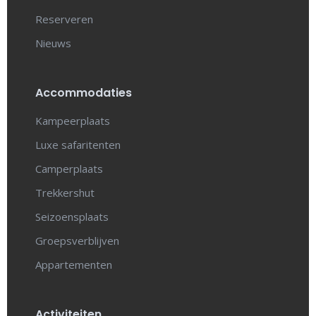
Reserveren
Nieuws
Accommodaties
Kampeerplaats
Luxe safaritenten
Camperplaats
Trekkershut
Seizoensplaats
Groepsverblijven
Appartementen
Activiteiten