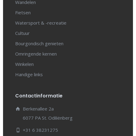
Wandelen
Fietsen
Watersport & -recreatie
Cultuur
Bourgondisch genieten
Omringende kernen
Winkelen
Handige links
Contactinformatie
Berkenallee 2a
6077 PA St. Odiliënberg
+31 6 38231275