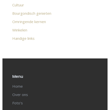
Cultuur
Bourgondisch genieten
Omringende kernen
Winkelen
Handige links
Menu
Home
Over ons
Foto’s