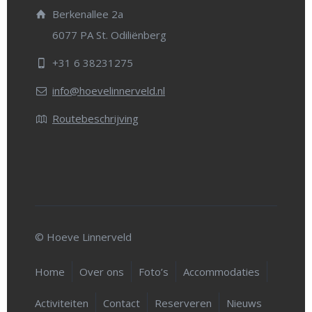
Berkenallee 2a
6077 PA St. Odiliënberg
+31 6 38231275
info@hoevelinnerveld.nl
Routebeschrijving
© Hoeve Linnerveld
Home
Over ons
Foto’s
Accommodaties
Activiteiten
Contact
Reserveren
Nieuws