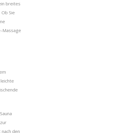
in breites
 Ob Sie
ine
ne-Massage
rem
leichte
rischende
 Sauna
zur
t nach den