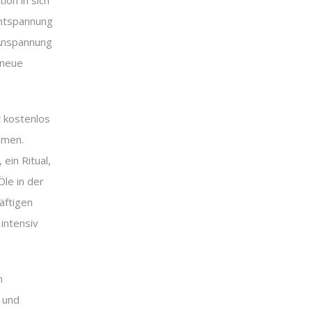
tion in sich
Entspannung
 Anspannung
 neue
 kostenlos
hmen.
ein Ritual,
le in der
äftigen
intensiv
n
 und