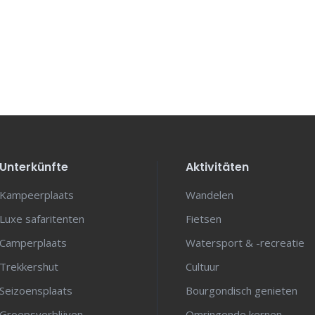
Unterkünfte
Aktivitäten
Kampeerplaats
Wandelen
Luxe safaritenten
Fietsen
Camperplaats
Watersport & -recreatie
Trekkershut
Cultuur
Seizoensplaats
Bourgondisch genieten
Groepsverblijven
Omringende kernen