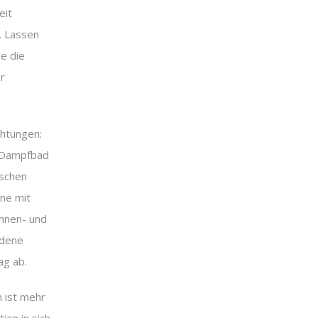
eit
. Lassen
ie die
r
chtungen:
n Dampfbad
ischen
ne mit
Innen- und
edene
ag ab.
 ist mehr