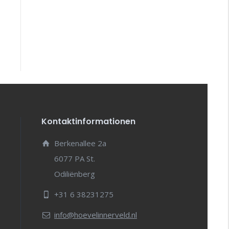
Kontaktinformationen
Berkenallee 2a
6077 PA St.
Odiliënberg
+31 6 38231275
info@hoevelinnerveld.nl